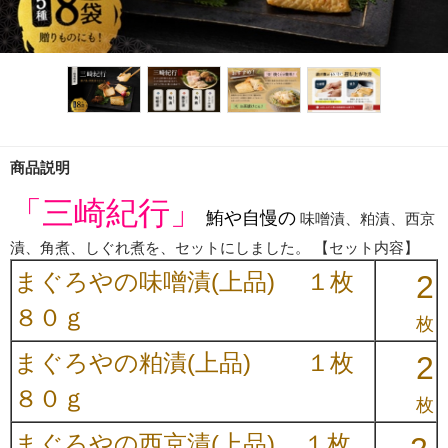
商品説明
「三崎紀行」
鮪や自慢の
味噌漬、粕漬、西京
漬、角煮、しぐれ煮を、セットにしました。 【セット内容】
まぐろやの味噌漬(上品) １枚
2
８０ｇ
枚
まぐろやの粕漬(上品)
１枚
2
８０ｇ
枚
まぐろやの西京漬(上品) １枚