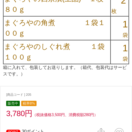
2
８０ｇ
枚
まぐろやの角煮
１袋１
1
００ｇ
袋
まぐろやのしぐれ煮
１袋
1
１００ｇ
袋
箱に入れて、包装してお送りします。（箱代、包装代はサービ
スです。）
[商品コード ] 205
販売中
税率8%
3,780円
（税抜価格3,500円、消費税額280円）
30ポイント
POINT