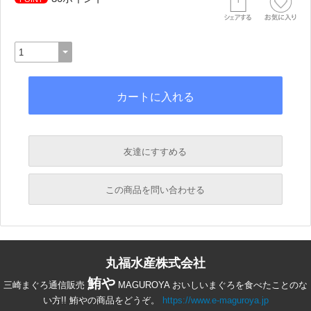
友達にすすめる
必須
この商品を問い合わせる
必須
必須
丸福水産株式会社
必須
必須
鮪や
三崎まぐろ通信販売
MAGUROYA おいしいまぐろを食べたことのな
い方!! 鮪やの商品をどうぞ。
https://www.e-maguroya.jp