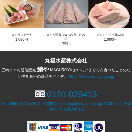
まぐろステーキ
まぐろ頭身（はちの身）(400
メカジキ切り身(1kg)
g)
1,080円
1,080円
700円
丸福水産株式会社
鮪や
三崎まぐろ通信販売
MAGUROYA おいしいまぐろを食べたことのな
い方!! 鮪やの商品をどうぞ。
https://www.e-maguroya.jp
0120-029413
TEL 046(881)6155 FAX 046(881)7988 shop@e-maguroya.jp 〒238-0234 神奈
川県三浦市諏訪町3-22