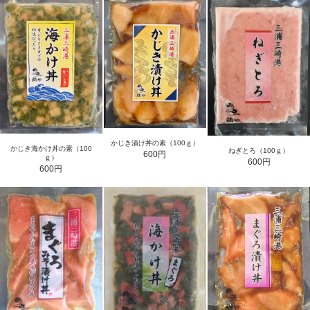
かじき漬け丼の素（100ｇ）
かじき海かけ丼の素（100
ねぎとろ（100ｇ）
600円
ｇ）
600円
600円