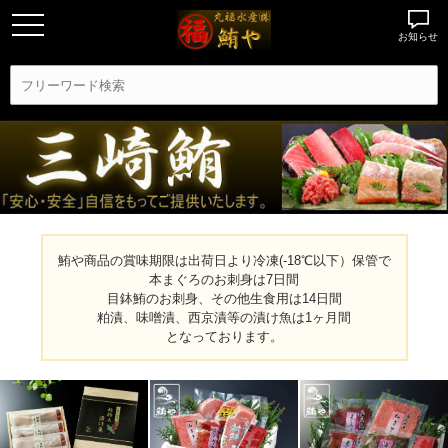
お知らせ
鮪や商品の賞味期限は出荷日より冷凍(-18℃以下）保管で
本まぐろのお刺身は7日間
目鉢鮪のお刺身、その他生食用は14日間
粕漬、味噌漬、西京漬等の漬け魚は1ヶ月間
となっております。