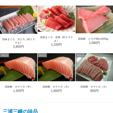
目鉢まぐろ 赤身［約１５０
目鉢鮪 とろ小切れ(300g)
目鉢まぐろ 大とろ［約１５
ｇ］
０ｇ］
1,080円
1,100円
2,800円
SOLD
SOLD
SOLD
目鉢鮪 カマトロ（中）
目鉢鮪 カマトロ（大）
目鉢鮪 カマトロ（小）
1,300円
1,800円
800円
三浦三崎の珍品