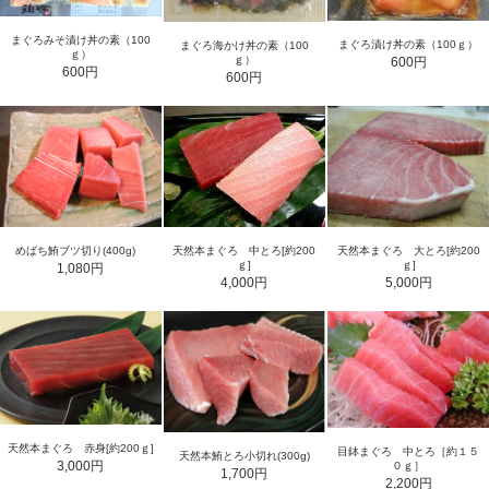
まぐろみそ漬け丼の素（100
まぐろ漬け丼の素（100ｇ）
まぐろ海かけ丼の素（100
ｇ）
ｇ）
600円
600円
600円
めばち鮪ブツ切り(400g)
天然本まぐろ 中とろ[約200
天然本まぐろ 大とろ[約200
ｇ]
ｇ]
1,080円
4,000円
5,000円
天然本まぐろ 赤身[約200ｇ]
目鉢まぐろ 中とろ［約１５
天然本鮪とろ小切れ(300g)
3,000円
０ｇ］
1,700円
2,200円