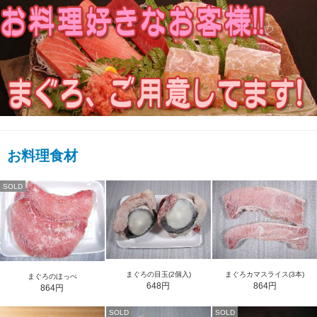
お料理食材
SOLD
まぐろの目玉(2個入)
まぐろカマスライス(3本)
まぐろのほっぺ
648円
864円
864円
SOLD
SOLD