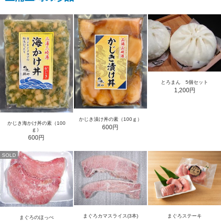
とろまん 5個セット
1,200円
かじき漬け丼の素（100ｇ）
かじき海かけ丼の素（100
600円
ｇ）
600円
SOLD
まぐろカマスライス(3本)
まぐろステーキ
まぐろのほっぺ