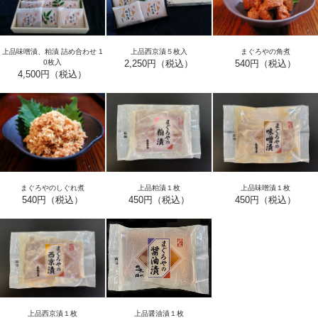
上品味噌漬、粕漬 詰め合わせ 1
まぐろやの角煮
上品西京漬５枚入
0枚入
540円（税込）
2,250円（税込）
4,500円（税込）
まぐろやのしぐれ煮
上品粕漬１枚
上品味噌漬１枚
540円（税込）
450円（税込）
450円（税込）
上品醤油漬１枚
上品西京漬１枚