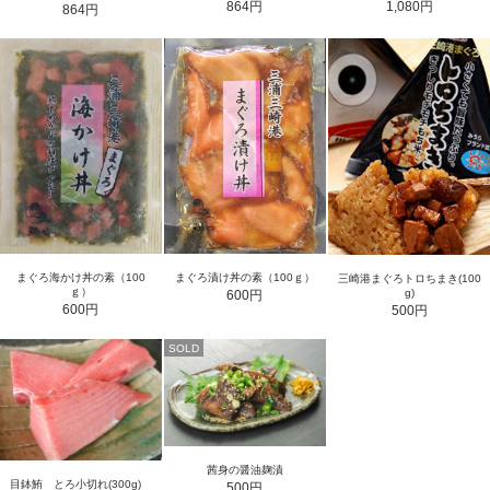
864円
1,080円
864円
まぐろ漬け丼の素（100ｇ）
まぐろ海かけ丼の素（100
三崎港まぐろトロちまき(100
ｇ）
g)
600円
600円
500円
SOLD
茜身の醤油麹漬
目鉢鮪 とろ小切れ(300g)
500円